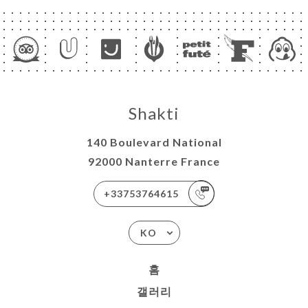
Shakti
140 Boulevard National
92000 Nanterre France
+33753764615
KO
홈
갤러리