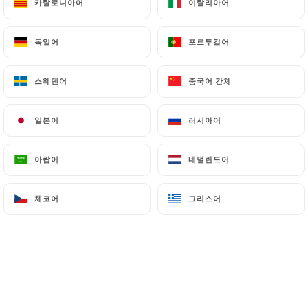
카탈로니아어
카탈로니아어
이탈리아어
이탈리아어
독일어
독일어
포르투갈어
포르투갈어
스웨덴어
스웨덴어
중국어 간체
중국어 간체
일본어
일본어
러시아어
러시아어
0 리뷰
아랍어
아랍어
네덜란드어
네덜란드어
RESTAURANT INDIEN
체코어
체코어
그리스어
그리스어
140 Boulevard National
92000 Nanterre France
소개